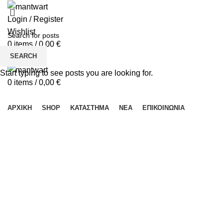
Login / Register
Wishlist
0
items
/
0,00
€
SEARCH
Menu
Start typing to see posts you are looking for.
0
items
/
0,00
€
ΚΑΤΗΓΟΡΙΕΣ
ΑΡΧΙΚΉ
SHOP
ΚΑΤΆΣΤΗΜΑ
ΝΈΑ
ΕΠΙΚΟΙΝΩΝΊΑ
Click to enlarge