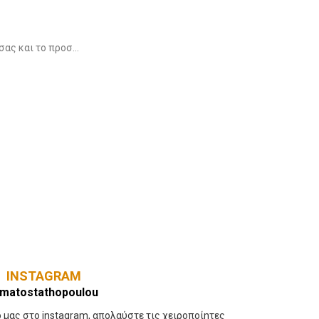
ας και το προσ...
INSTAGRAM
matostathopoulou
 μας στο instagram, απολαύστε τις χειροποίητες