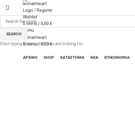
Login / Register
Wishlist
0
items
/
0,00
€
Menu
SEARCH
Start typing to see posts you are looking for.
0
items
/
0,00
€
ΚΑΤΗΓΟΡΙΕΣ
ΑΡΧΙΚΉ
SHOP
ΚΑΤΆΣΤΗΜΑ
ΝΈΑ
ΕΠΙΚΟΙΝΩΝΊΑ