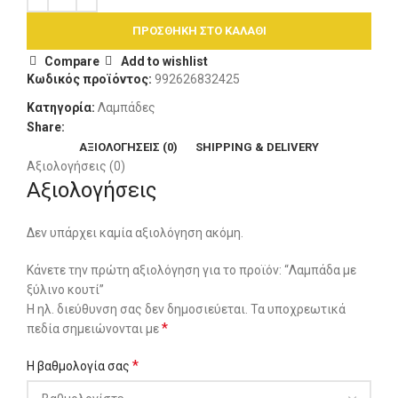
ΠΡΟΣΘΉΚΗ ΣΤΟ ΚΑΛΆΘΙ
Compare
Add to wishlist
Κωδικός προϊόντος:
992626832425
Κατηγορία:
Λαμπάδες
Share:
ΑΞΙΟΛΟΓΉΣΕΙΣ (0)
SHIPPING & DELIVERY
Αξιολογήσεις (0)
Αξιολογήσεις
Δεν υπάρχει καμία αξιολόγηση ακόμη.
Κάνετε την πρώτη αξιολόγηση για το προϊόν: “Λαμπάδα με
ξύλινο κουτί”
Η ηλ. διεύθυνση σας δεν δημοσιεύεται.
Τα υποχρεωτικά
*
πεδία σημειώνονται με
*
Η βαθμολογία σας