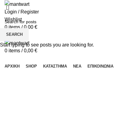
Login / Register
Wishlist
0
items
/
0,00
€
SEARCH
Menu
Start typing to see posts you are looking for.
0
items
/
0,00
€
ΚΑΤΗΓΟΡΙΕΣ
ΑΡΧΙΚΉ
SHOP
ΚΑΤΆΣΤΗΜΑ
ΝΈΑ
ΕΠΙΚΟΙΝΩΝΊΑ
Click to enlarge