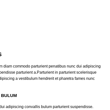
S
am diam commodo parturient penatibus nunc dui adipiscing
endisse parturient a.Parturient in parturient scelerisque
ipiscing a vestibulum hendrerit et pharetra fames nunc
S BULUM
ui adipiscing convallis bulum parturient suspendisse.