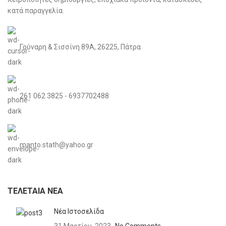
κατά παραγγελία.
Γούναρη & Σισσίνη 89Α, 26225, Πάτρα
261 062 3825 - 6937702488
manto.stath@yahoo.gr
ΤΕΛΕΤΑΊΑ ΝΈΑ
Νέα Ιστοσελίδα
31 Μαρτίου, 2023
No Comments