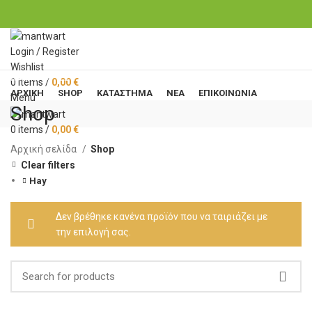
Login / Register
Wishlist
ΚΑΤΗΓΟΡΙΕΣ
0
items
/
0,00
€
ΑΡΧΙΚΉ
SHOP
ΚΑΤΆΣΤΗΜΑ
ΝΈΑ
ΕΠΙΚΟΙΝΩΝΊΑ
Menu
Shop
0
items
/
0,00
€
Αρχική σελίδα
Shop
Clear filters
Hay
Δεν βρέθηκε κανένα προϊόν που να ταιριάζει με
την επιλογή σας.