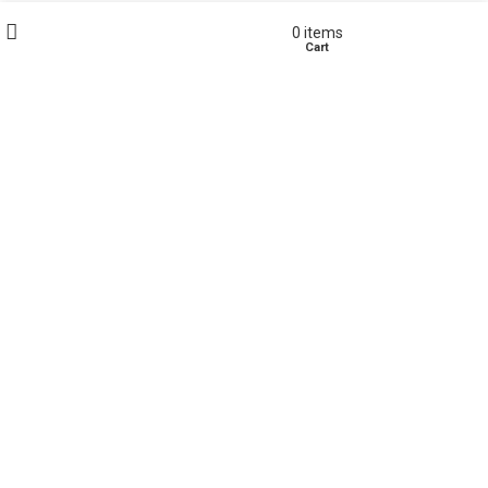
Filters
Wishlist
My account
0
items
Cart
Shop