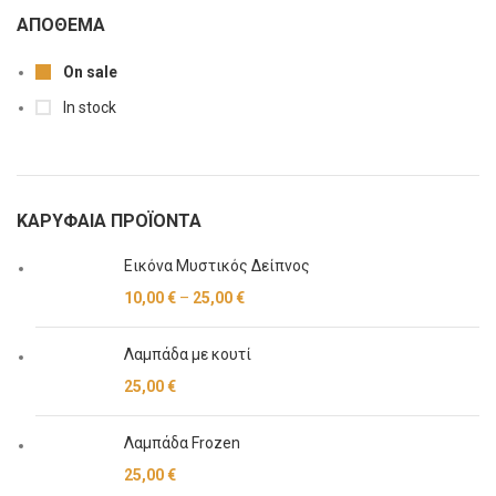
ΑΠΌΘΕΜΑ
On sale
In stock
ΚΑΡΥΦΑΊΑ ΠΡΟΪΌΝΤΑ
Εικόνα Μυστικός Δείπνος
10,00
€
–
25,00
€
Λαμπάδα με κουτί
25,00
€
Λαμπάδα Frozen
25,00
€